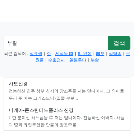
검색
최근 검색어 :
성요셉
주
세상을 떠
티 없이
레오
삼덕송
구
|
|
|
|
|
|
원을
수호천사
알렐루야
부활
|
|
|
사도신경
전능하신 천주 성부 천지의 창조주를 저는 믿나이다. 그 외아들
우리 주 예수 그리스도님 (밑줄 부분...
니케아-콘스탄티노폴리스 신경
† 한 분이신 하느님을 ◎ 저는 믿나이다. 전능하신 아버지, 하늘
과 땅과 유형무형한 만물의 창조주를...