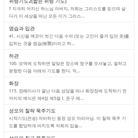
위령기도2(짧은 위령 기도)
† 지극히 어지신 하느님 아버지, 저희는 그리스도를 믿으며 살
다가 이 세상을 떠난 모든 이가 그리스...
염습과 입관
41. 시신을 깨끗이 씻긴 다음 수의 (또는 고인이 즐겨 입던 옷)를
입히는 것을 염습(殮襲)이라고 하...
하관
100. 묘역에 도착하면 알맞은 장소에 영구를 모셔놓고, 절하고
분향한 다음 아래의 기도를 한다. 직...
화장
115. 장례미사가 끝난 다음 성당을 떠나 화장장에 도착하기 전
까지의 예식은 제4장 제5절 I. 운구 예...
성모의 칠락 묵주기도
시작기도(전송) 자비하신 동정 성모 마리아님. 이 칠락 묵주 기
도를 합당하게 바치도록 저희의 입술...