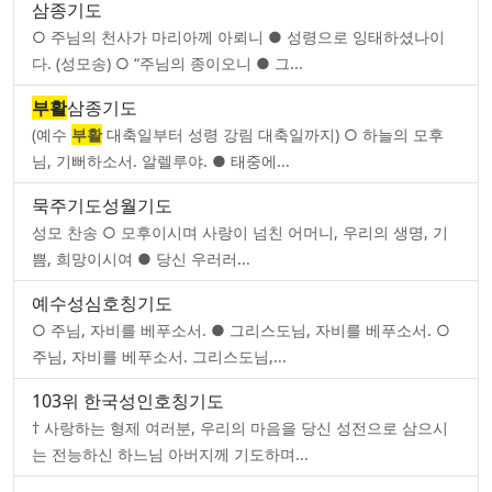
삼종기도
○ 주님의 천사가 마리아께 아뢰니 ● 성령으로 잉태하셨나이
다. (성모송) ○ “주님의 종이오니 ● 그...
부활
삼종기도
(예수
부활
대축일부터 성령 강림 대축일까지) ○ 하늘의 모후
님, 기뻐하소서. 알렐루야. ● 태중에...
묵주기도성월기도
성모 찬송 ○ 모후이시며 사랑이 넘친 어머니, 우리의 생명, 기
쁨, 희망이시여 ● 당신 우러러...
예수성심호칭기도
○ 주님, 자비를 베푸소서. ● 그리스도님, 자비를 베푸소서. ○
주님, 자비를 베푸소서. 그리스도님,...
103위 한국성인호칭기도
† 사랑하는 형제 여러분, 우리의 마음을 당신 성전으로 삼으시
는 전능하신 하느님 아버지께 기도하며...