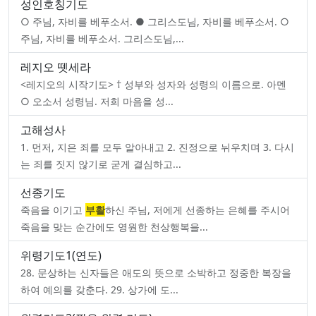
성인호칭기도
○ 주님, 자비를 베푸소서. ● 그리스도님, 자비를 베푸소서. ○
주님, 자비를 베푸소서. 그리스도님,...
레지오 뗏세라
<레지오의 시작기도> † 성부와 성자와 성령의 이름으로. 아멘
○ 오소서 성령님. 저희 마음을 성...
고해성사
1. 먼저, 지은 죄를 모두 알아내고 2. 진정으로 뉘우치며 3. 다시
는 죄를 짓지 않기로 굳게 결심하고...
선종기도
죽음을 이기고
부활
하신 주님, 저에게 선종하는 은혜를 주시어
죽음을 맞는 순간에도 영원한 천상행복을...
위령기도1(연도)
28. 문상하는 신자들은 애도의 뜻으로 소박하고 정중한 복장을
하여 예의를 갖춘다. 29. 상가에 도...