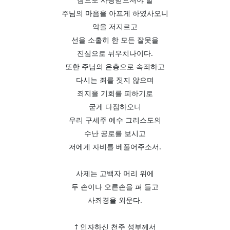
주님의 마음을 아프게 하였사오니
악을 저지르고
선을 소홀히 한 모든 잘못을
진심으로 뉘우치나이다.
또한 주님의 은총으로 속죄하고
다시는 죄를 짓지 않으며
죄지을 기회를 피하기로
굳게 다짐하오니
우리 구세주 예수 그리스도의
수난 공로를 보시고
저에게 자비를 베풀어주소서.
사제는 고백자 머리 위에
두 손이나 오른손을 펴 들고
사죄경을 외운다.
† 인자하신 천주 성부께서