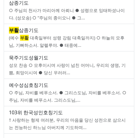
삼종기도
○ 주님의 천사가 마리아께 아뢰니 ● 성령으로 잉태하셨나이
다. (성모송) ○ “주님의 종이오니 ● 그...
부활
삼종기도
(예수
부활
대축일부터 성령 강림 대축일까지) ○ 하늘의 모후
님, 기뻐하소서. 알렐루야. ● 태중에...
묵주기도성월기도
성모 찬송 ○ 모후이시며 사랑이 넘친 어머니, 우리의 생명, 기
쁨, 희망이시여 ● 당신 우러러...
예수성심호칭기도
○ 주님, 자비를 베푸소서. ● 그리스도님, 자비를 베푸소서. ○
주님, 자비를 베푸소서. 그리스도님,...
103위 한국성인호칭기도
† 사랑하는 형제 여러분, 우리의 마음을 당신 성전으로 삼으시
는 전능하신 하느님 아버지께 기도하며...