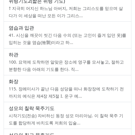
위령기도2(짧은 위령 기도)
† 지극히 어지신 하느님 아버지, 저희는 그리스도를 믿으며 살
다가 이 세상을 떠난 모든 이가 그리스...
염습과 입관
41. 시신을 깨끗이 씻긴 다음 수의 (또는 고인이 즐겨 입던 옷)를
입히는 것을 염습(殮襲)이라고 하...
하관
100. 묘역에 도착하면 알맞은 장소에 영구를 모셔놓고, 절하고
분향한 다음 아래의 기도를 한다. 직...
화장
115. 장례미사가 끝난 다음 성당을 떠나 화장장에 도착하기 전
까지의 예식은 제4장 제5절 I. 운구 예...
성모의 칠락 묵주기도
시작기도(전송) 자비하신 동정 성모 마리아님. 이 칠락 묵주 기
도를 합당하게 바치도록 저희의 입술...