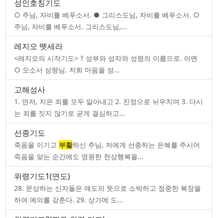
성인호칭기도
○ 주님, 자비를 베푸소서. ● 그리스도님, 자비를 베푸소서. ○
주님, 자비를 베푸소서. 그리스도님,...
레지오 뗏세라
<레지오의 시작기도> † 성부와 성자와 성령의 이름으로. 아멘
○ 오소서 성령님. 저희 마음을 성...
고해성사
1. 먼저, 지은 죄를 모두 알아내고 2. 진정으로 뉘우치며 3. 다시
는 죄를 짓지 않기로 굳게 결심하고...
선종기도
죽음을 이기고
부활
하신 주님, 저에게 선종하는 은혜를 주시어
죽음을 맞는 순간에도 영원한 천상행복을...
위령기도1(연도)
28. 문상하는 신자들은 애도의 뜻으로 소박하고 정중한 복장을
하여 예의를 갖춘다. 29. 상가에 도...