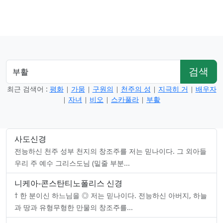
검색
최근 검색어 :
평화
가뭄
구원의
천주의 성
지극히 거
배우자
|
|
|
|
|
자녀
비오
스카풀라
부활
|
|
|
|
사도신경
전능하신 천주 성부 천지의 창조주를 저는 믿나이다. 그 외아들
우리 주 예수 그리스도님 (밑줄 부분...
니케아-콘스탄티노폴리스 신경
† 한 분이신 하느님을 ◎ 저는 믿나이다. 전능하신 아버지, 하늘
과 땅과 유형무형한 만물의 창조주를...