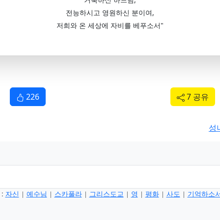
전능하시고 영원하신 분이여,
저희와 온 세상에 자비를 베푸소서"
226
7 공유
성
:
자신
예수님
스카풀라
그리스도교
영
평화
사도
기억하소
|
|
|
|
|
|
|