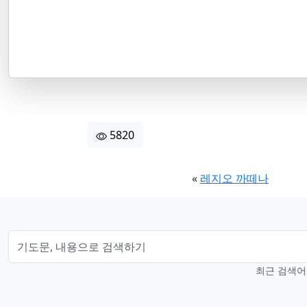
5820
«
레지오 까떼나
최근 검색어 