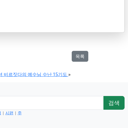
목록
녀 비르짓다의 예수님 수난 15기도
»
검색
서
시편
주
|
|