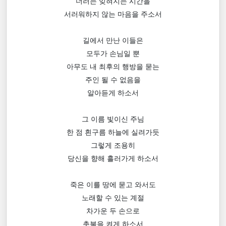
더러는 잊혀지는 시간을
서러워하지 않는 마음을 주소서
길에서 만난 이들은
모두가 손님일 뿐
아무도 내 최후의 행방을 묻는
주인 될 수 없음을
알아듣게 하소서
그 이름 빛이신 주님
한 점 흰구름 하늘에 실려가듯
그렇게 조용히
당신을 향해 흘러가게 하소서
죽은 이를 땅에 묻고 와서도
노래할 수 있는 계절
차가운 두 손으로
촛불을 켜게 하소서