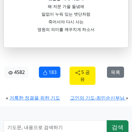
해 저문 가을 들녘에
말없이 누워 있는 볏단처럼
죽어서야 다시 사는
영원의 의미를 깨우치게 하소서
4582
183
5 공
목록
유
«
거룩한 정결을 위한 기도
고인의 기도-최민순신부님
»
검색