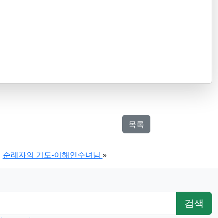
목록
순례자의 기도-이해인수녀님
»
검색