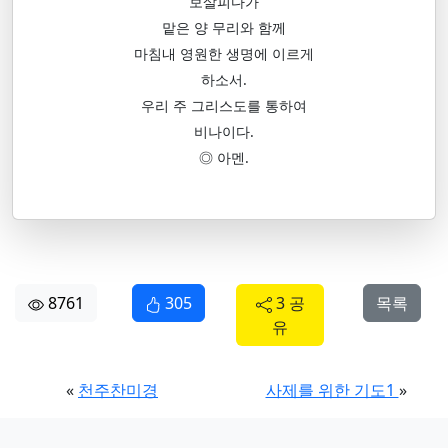
보살피다가
맡은 양 무리와 함께
마침내 영원한 생명에 이르게
하소서.
우리 주 그리스도를 통하여
비나이다.
◎ 아멘.
8761
305
3 공
목록
유
«
천주찬미경
사제를 위한 기도1
»